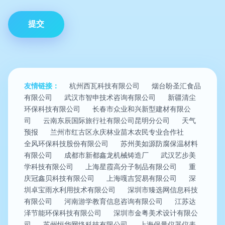
友情链接：
杭州西瓦科技有限公司
烟台盼圣汇食品
有限公司
武汉市智申技术咨询有限公司
新疆清尘
环保科技有限公司
长春市众业和兴新型建材有限公
司
云南东辰国际旅行社有限公司昆明分公司
天气
预报
兰州市红古区永庆林业苗木农民专业合作社
全风环保科技股份有限公司
苏州美如源防腐保温材料
有限公司
成都市新都鑫龙机械铸造厂
武汉艺步美
学科技有限公司
上海星霞高分子制品有限公司
重
庆冠鑫贝科技有限公司
上海嘎吉贸易有限公司
深
圳卓宝雨水利用技术有限公司
深圳市臻选网信息科技
有限公司
河南游学教育信息咨询有限公司
江苏达
泽节能环保科技有限公司
深圳市金粤美术设计有限公
司
苏州恒华网络科技有限公司
上海保量仪器仪表