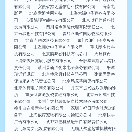
有限公司
安徽省杰之盛信息科技有限公司
海南电
影网
北京意通博网科技
上海木锡电子商务有限公
司
安徽德顺智能科技有限公司
北京博弈信通科技
发展有限公司
四川裕承保险代理有限责任公司
北
京云联创科技有限公司
青岛路顺竺国际物流有限公
司
北京吉锐达科技有限公司
厦门烁昕电子商务有
限公司
上海曦挞电子商务有限公司
重庆酷多拉科
技有限公司
北京麟邦毅科技有限公司
周易算命
上海豪识展览展示服务有限公司
合肥泰慕斯贸易有限
责任公司
靖州县新洋优米电子商务有限公司
平潭
瑞通通讯店
北京揽承月科技有限公司
张家界爱净
保洁服务有限责任公司
北京恳尼蒂商贸有限公司
北京沐荷电子商务有限公司
丹东市振兴区乐派动物诊
所
重庆商富通投资管理有限公司
北京云艺成科技
有限公司
泉州市大邦瑞智信息技术服务有限公司
赣州自在极意科技有限公司
深圳市福田区鑫球家政服
务部
上海依诺宠物有限公司徐汇分公司
北京快手
广告有限公司
成都万德机械进出口有限责任公司
厦门象网文化发展有限公司
无锡沃尔盛起重机械有限